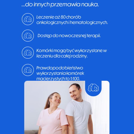
...do innych przemawia nauka.
Leczenie aż 80 chorób
onkologicznych i hematologicznych.
Dostęp do nowoczesnej terapii.
Komórki mogą być wykorzystane w
leczeniu dla całej rodziny.
Prawdopodobieństwo
wykorzystania komórek
macierzystych to 1:100.