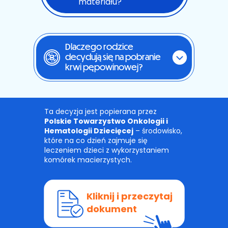
materiału?
temat wykorzystywanych plików cookies i przetwarzania
danych osobowych, w tym o przysługujących prawach,
znajduje się w
Polityce Prywatności
.
Dlaczego rodzice
decydują się na pobranie
krwi pępowinowej?
Ta decyzja jest popierana przez
Polskie Towarzystwo Onkologii i
Hematologii Dziecięcej
– środowisko,
które na co dzień zajmuje się
leczeniem dzieci z wykorzystaniem
komórek macierzystych.
Kliknij i przeczytaj
dokument