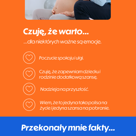
Czuję, że warto...
...dla niektórych ważne są emocje.
Poczucie spokoju i ulgi.
Czuję, że zapewniam dziecku i
rodzinie dodatkową szansę.
Nadzieja na przyszłość.
Wiem, że to jedyna taka polisa na
życie i jedyna szansa na pobranie.
Przekonały mnie fakty...