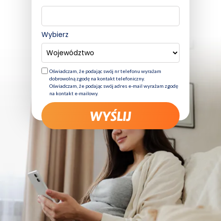
Wypełnij formularz,
aby odebrać swoją ofertę
Wybierz
Oświadczam, że podając swój nr telefonu wyrażam
dobrowolną zgodę na kontakt telefoniczny.
Oświadczam, że podając swój adres e-mail wyrażam zgodę
na kontakt e-mailowy.
WYŚLIJ