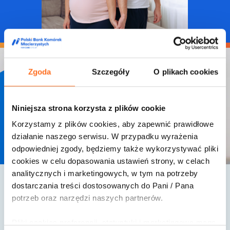
Zgoda
Szczegóły
O plikach cookies
Niniejsza strona korzysta z plików cookie
Pytania, które
Korzystamy z plików cookies, aby zapewnić prawidłowe
pozwolą Ci
działanie naszego serwisu. W przypadku wyrażenia
zrozumieć
odpowiedniej zgody, będziemy także wykorzystywać pliki
cookies w celu dopasowania ustawień strony, w celach
analitycznych i marketingowych, w tym na potrzeby
dostarczania treści dostosowanych do Pani / Pana
Mamo, Tato – co z tą
potrzeb oraz narzędzi naszych partnerów.
krwią pępowinową?
Pliki cookies preferencji, statystyki i marketingowe mogą